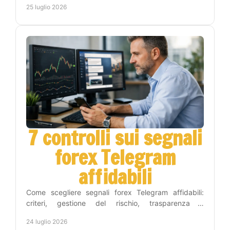
25 luglio 2026
7 controlli sui segnali
forex Telegram
affidabili
Come scegliere segnali forex Telegram affidabili:
criteri, gestione del rischio, trasparenza e
automazione per operare con metodo e meno tempo
24 luglio 2026
ogni giorno.