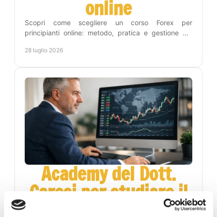
online
Scopri come scegliere un corso Forex per
principianti online: metodo, pratica e gestione del
rischio per leggere i grafici con maggiore lucidità
28 luglio 2026
ogni giorno.
Academy del Dott.
Carosi per studiare il
Forex