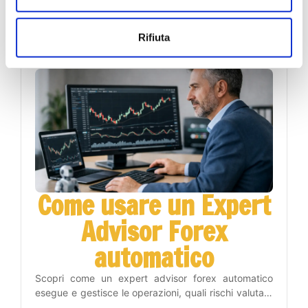
acquisto e vendita, leggere il contesto e gestire il
rischio con un metodo operativo disciplinato.
26 luglio 2026
Rifiuta
Come usare un Expert
Advisor Forex
automatico
Scopri come un expert advisor forex automatico
esegue e gestisce le operazioni, quali rischi valutare
e come inserirlo nel tuo piano di trading con metodo.