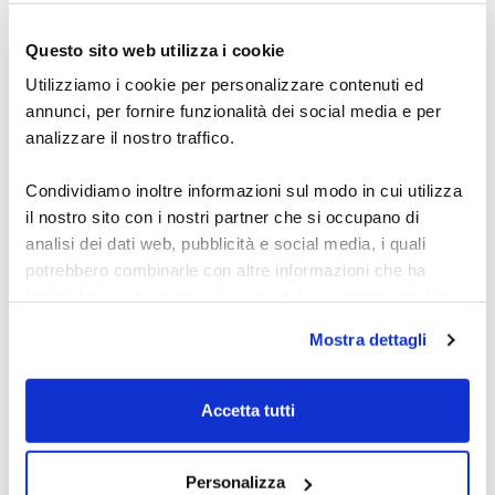
Scopri l’academy del dott. Carosi: segnali Forex,
metodo OTW, indicatori e automazione per studiare
Questo sito web utilizza i cookie
e operare con una routine chiara per fare pratica.
27 luglio 2026
Utilizziamo i cookie per personalizzare contenuti ed
annunci, per fornire funzionalità dei social media e per
analizzare il nostro traffico.
Condividiamo inoltre informazioni sul modo in cui utilizza
il nostro sito con i nostri partner che si occupano di
analisi dei dati web, pubblicità e social media, i quali
potrebbero combinarle con altre informazioni che ha
fornito loro o che hanno raccolto dal suo utilizzo dei loro
servizi.
Mostra dettagli
Indicatore Forex:
Alcune delle tue informazioni potrebbero essere inoltrate
segnali acquisto e
e gestite da server di proprietà di Google situati al di fuori
Accetta tutti
vendita
dell'Unione Europea.
Scopri come usare un indicatore Forex per segnali di
Personalizza