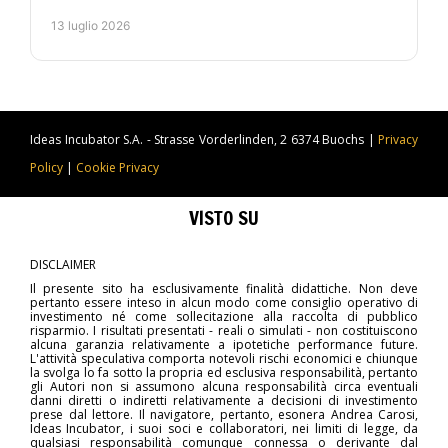
controllato, automazione e metodo operativo. Per chi
13 luglio 2026
lavora.
Ideas Incubator S.A. - Strasse Vorderlinden, 2 6374 Buochs |
Privacy
Policy
|
Cookie Privacy
VISTO SU
DISCLAIMER
Il presente sito ha esclusivamente finalità didattiche. Non deve
pertanto essere inteso in alcun modo come consiglio operativo di
investimento né come sollecitazione alla raccolta di pubblico
risparmio. I risultati presentati - reali o simulati - non costituiscono
alcuna garanzia relativamente a ipotetiche performance future.
L'attività speculativa comporta notevoli rischi economici e chiunque
la svolga lo fa sotto la propria ed esclusiva responsabilità, pertanto
gli Autori non si assumono alcuna responsabilità circa eventuali
danni diretti o indiretti relativamente a decisioni di investimento
prese dal lettore. Il navigatore, pertanto, esonera Andrea Carosi,
Ideas Incubator, i suoi soci e collaboratori, nei limiti di legge, da
qualsiasi responsabilità comunque connessa o derivante dal