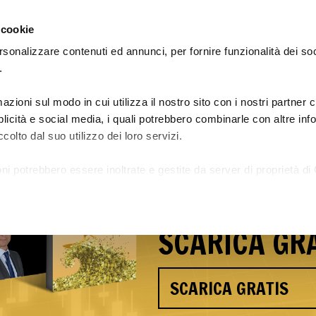
 cookie
rsonalizzare contenuti ed annunci, per fornire funzionalità dei so
.
azioni sul modo in cui utilizza il nostro sito con i nostri partner
Le Academy: guadagna e impara
Preiscrizione Academy 29
bblicità e social media, i quali potrebbero combinarle con altre in
colto dal suo utilizzo dei loro servizi.
Scopri i seg
ni potrebbero essere inoltrate e gestite da server di proprietà di 
Andrea Caro
a.
SCARICA GRA
SCARICA GRATIS