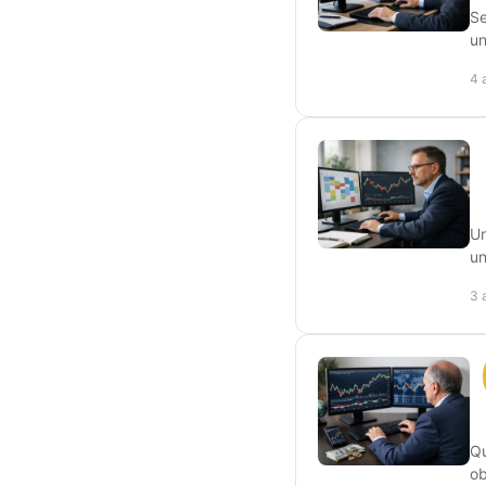
Se
un
4 
Un
un
3 
Qu
ob