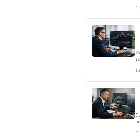
2 
Va
au
1 
Gu
pe
31