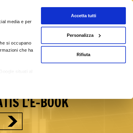
Accetta tutti
cial media e per
Personalizza
 che si occupano
/09/2026
Corsi Forex Online
Blog
formazioni che ha
Rifiuta
reti del Forex con
Google situati al
si.
TIS L'E-BOOK