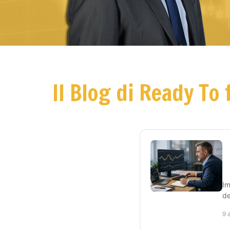
Il Blog di Ready To 
Im
de
9 