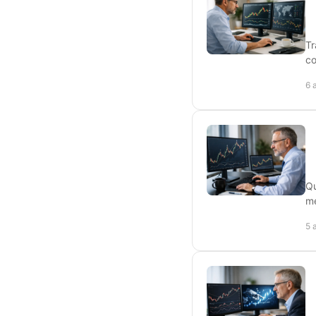
T
co
6 
Qu
me
5 