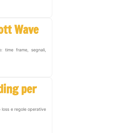
iott Wave
o: time frame, segnali,
ding per
p loss e regole operative