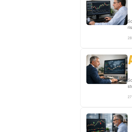
Sc
ri
28
Sc
st
27