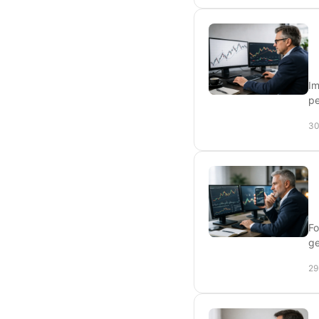
Im
pe
30
Fo
ge
29