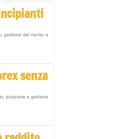
incipianti
, gestione del rischio e
orex senza
hio, posizione e gestione
 reddito