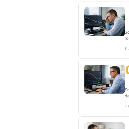
Sc
ro
8 
Sc
de
7 