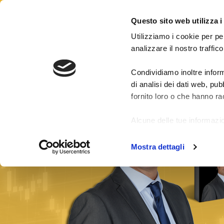
CONTATTI
LOGIN
Questo sito web utilizza i
Utilizziamo i cookie per pe
analizzare il nostro traffico
Condividiamo inoltre inform
Risultati segnali
Pacchetti Segnali Forex
di analisi dei dati web, pu
fornito loro o che hanno rac
Alcune delle tue informazio
di fuori dell'Unione Europe
Mostra dettagli