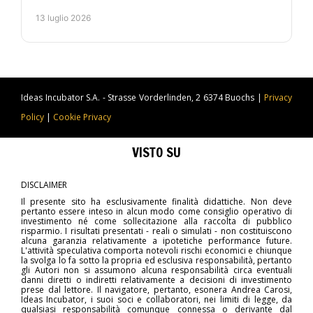
controllato, automazione e metodo operativo. Per chi
13 luglio 2026
lavora.
Ideas Incubator S.A. - Strasse Vorderlinden, 2 6374 Buochs |
Privacy
Policy
|
Cookie Privacy
VISTO SU
DISCLAIMER
Il presente sito ha esclusivamente finalità didattiche. Non deve
pertanto essere inteso in alcun modo come consiglio operativo di
investimento né come sollecitazione alla raccolta di pubblico
risparmio. I risultati presentati - reali o simulati - non costituiscono
alcuna garanzia relativamente a ipotetiche performance future.
L'attività speculativa comporta notevoli rischi economici e chiunque
la svolga lo fa sotto la propria ed esclusiva responsabilità, pertanto
gli Autori non si assumono alcuna responsabilità circa eventuali
danni diretti o indiretti relativamente a decisioni di investimento
prese dal lettore. Il navigatore, pertanto, esonera Andrea Carosi,
Ideas Incubator, i suoi soci e collaboratori, nei limiti di legge, da
qualsiasi responsabilità comunque connessa o derivante dal