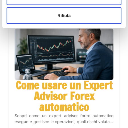
acquisto e vendita, leggere il contesto e gestire il
rischio con un metodo operativo disciplinato.
26 luglio 2026
Rifiuta
Come usare un Expert
Advisor Forex
automatico
Scopri come un expert advisor forex automatico
esegue e gestisce le operazioni, quali rischi valutare
e come inserirlo nel tuo piano di trading con metodo.