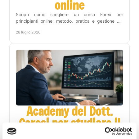
online
Scopri come scegliere un corso Forex per
principianti online: metodo, pratica e gestione del
rischio per leggere i grafici con maggiore lucidità
28 luglio 2026
ogni giorno.
Academy del Dott.
Carosi per studiare il
Forex