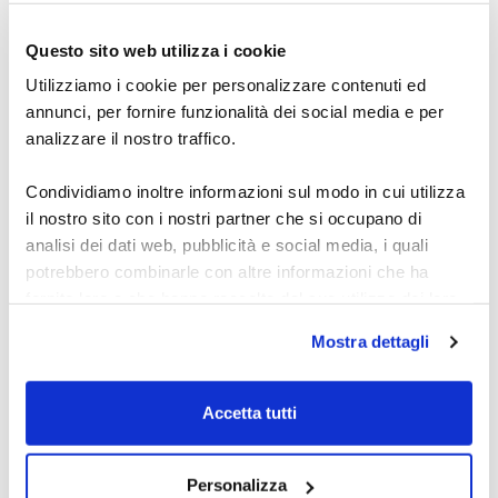
Scopri l’academy del dott. Carosi: segnali Forex,
metodo OTW, indicatori e automazione per studiare
Questo sito web utilizza i cookie
e operare con una routine chiara per fare pratica.
27 luglio 2026
Utilizziamo i cookie per personalizzare contenuti ed
annunci, per fornire funzionalità dei social media e per
analizzare il nostro traffico.
Condividiamo inoltre informazioni sul modo in cui utilizza
il nostro sito con i nostri partner che si occupano di
analisi dei dati web, pubblicità e social media, i quali
potrebbero combinarle con altre informazioni che ha
fornito loro o che hanno raccolto dal suo utilizzo dei loro
servizi.
Mostra dettagli
Indicatore Forex:
Alcune delle tue informazioni potrebbero essere inoltrate
segnali acquisto e
e gestite da server di proprietà di Google situati al di fuori
Accetta tutti
vendita
dell'Unione Europea.
Scopri come usare un indicatore Forex per segnali di
Personalizza