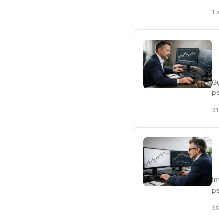
1 
Gu
pe
31
Im
pe
30