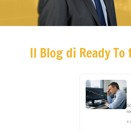
Il Blog di Ready To 
Sc
ro
8 