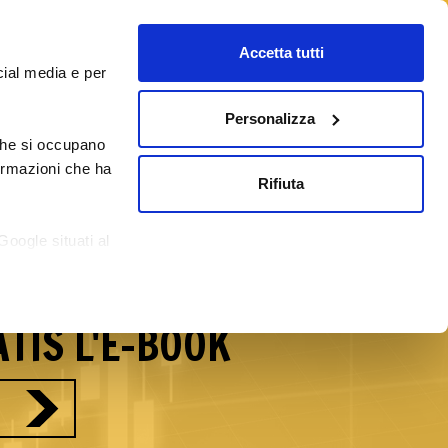
Accetta tutti
cial media e per
Personalizza
 che si occupano
/09/2026
Corsi Forex Online
Blog
formazioni che ha
Rifiuta
reti del Forex con
Google situati al
si.
TIS L'E-BOOK