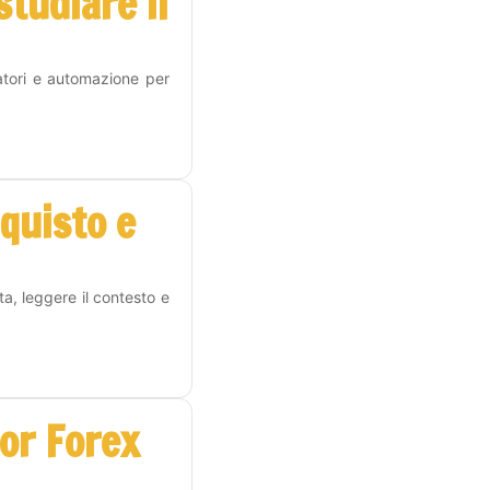
tudiare il
atori e automazione per
cquisto e
a, leggere il contesto e
or Forex