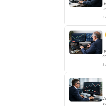
Un
un
3 
Qu
ob
2 
Va
au