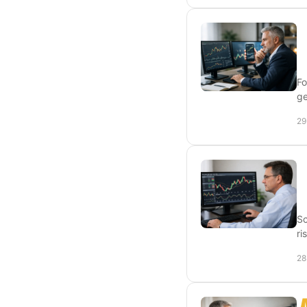
Fo
ge
29
Sc
ri
28