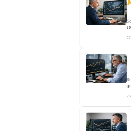
Sc
st
27
Sc
ge
26