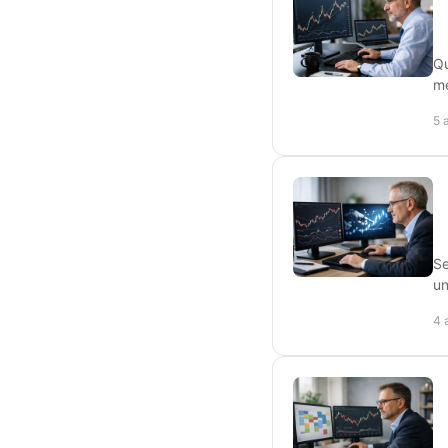
Qu
me
5 
Se
un
4 