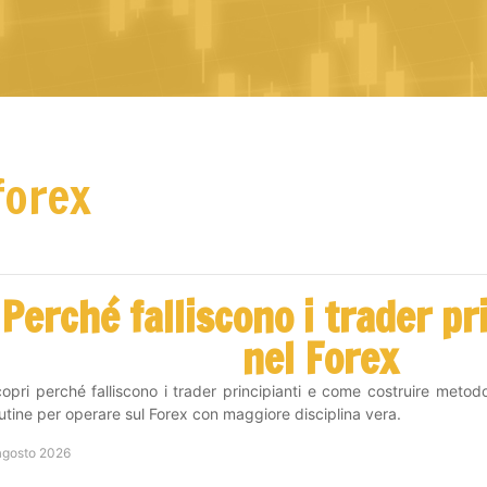
forex
Perché falliscono i trader pr
nel Forex
opri perché falliscono i trader principianti e come costruire metodo
utine per operare sul Forex con maggiore disciplina vera.
agosto 2026