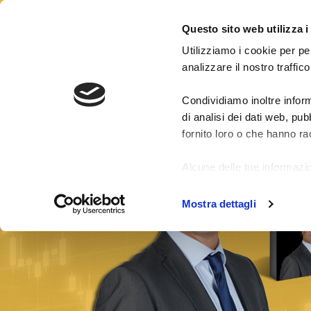
CONTATTI
LOGIN
Questo sito web utilizza i
Utilizziamo i cookie per pe
analizzare il nostro traffico
Condividiamo inoltre inform
Risultati segnali
Pacchetti Segnali Forex
di analisi dei dati web, pu
fornito loro o che hanno rac
Alcune delle tue informazio
di fuori dell'Unione Europe
Mostra dettagli