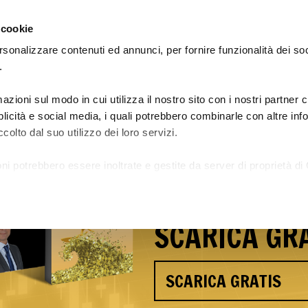
 cookie
rsonalizzare contenuti ed annunci, per fornire funzionalità dei so
.
azioni sul modo in cui utilizza il nostro sito con i nostri partner
Le Academy: guadagna e impara
Preiscrizione Academy 29
bblicità e social media, i quali potrebbero combinarle con altre in
colto dal suo utilizzo dei loro servizi.
Scopri i seg
ni potrebbero essere inoltrate e gestite da server di proprietà di 
Andrea Caro
a.
SCARICA GRA
SCARICA GRATIS