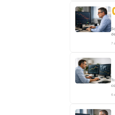
Sc
de
7 
T
co
6 