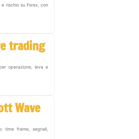
 e rischio su Forex, con
re trading
 per operazione, leva e
iott Wave
o: time frame, segnali,