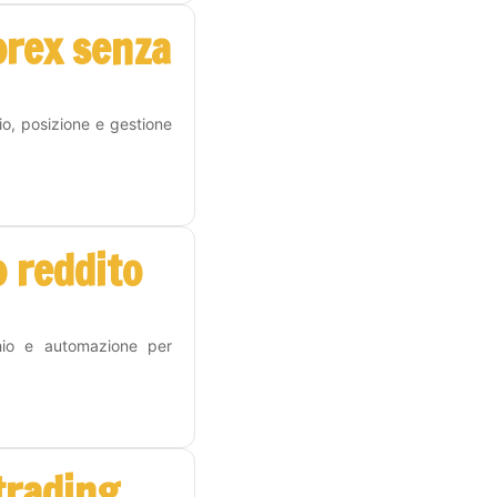
orex senza
hio, posizione e gestione
 reddito
hio e automazione per
 trading