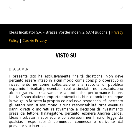
lavora.
Ideas Incubator S.A. - Strasse Vorderlinden, 2 6374 Buochs |
Privacy
Policy
|
Cookie Privacy
VISTO SU
DISCLAIMER
Il presente sito ha esclusivamente finalità didattiche. Non deve
pertanto essere inteso in alcun modo come consiglio operativo di
investimento né come sollecitazione alla raccolta di pubblico
risparmio. I risultati presentati - reali o simulati - non costituiscono
alcuna garanzia relativamente a ipotetiche performance future.
L'attività speculativa comporta notevoli rischi economici e chiunque
la svolga lo fa sotto la propria ed esclusiva responsabilità, pertanto
gli Autori non si assumono alcuna responsabilità circa eventuali
danni diretti o indiretti relativamente a decisioni di investimento
prese dal lettore. Il navigatore, pertanto, esonera Andrea Carosi,
Ideas Incubator, i suoi soci e collaboratori, nei limiti di legge, da
qualsiasi responsabilità comunque connessa o derivante dal
presente sito internet.