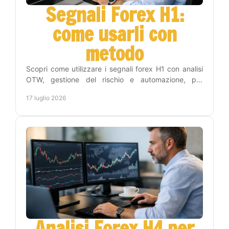
Segnali Forex H1:
come usarli con
metodo
Scopri come utilizzare i segnali forex H1 con analisi
OTW, gestione del rischio e automazione, per
operare con disciplina e meno tempo sui grafici
17 luglio 2026
online.
Analisi Forex H4 per