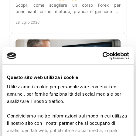
Scopri come scegliere un corso Forex per
principianti online: metodo, pratica e gestione del
rischio per leggere i grafici con maggiore lucidità
28 luglio 2026
ogni giorno.
Questo sito web utilizza i cookie
Utilizziamo i cookie per personalizzare contenuti ed
annunci, per fornire funzionalità dei social media e per
Academy del Dott.
analizzare il nostro traffico.
Carosi per studiare il
Condividiamo inoltre informazioni sul modo in cui utilizza
Forex
il nostro sito con i nostri partner che si occupano di
analisi dei dati web, pubblicità e social media, i quali
Scopri l’academy del dott. Carosi: segnali Forex,