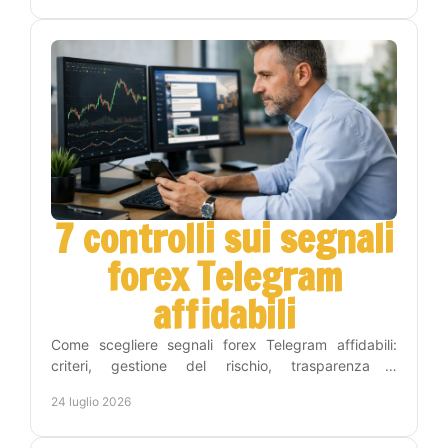
7 controlli sui segnali
forex Telegram
affidabili
Come scegliere segnali forex Telegram affidabili:
criteri, gestione del rischio, trasparenza e
automazione per operare con metodo e meno tempo
24 luglio 2026
ogni giorno.