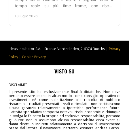
tempo reale su più time frame, con rischio
controllato, automazione e metodo operativo. Per chi
13 luglio 2026
lavora.
Ideas Incubator S.A. - Strasse Vorderlinden, 2 6374 Buochs |
Privacy
Policy
|
Cookie Privacy
VISTO SU
DISCLAIMER
Il presente sito ha esclusivamente finalità didattiche. Non deve
pertanto essere inteso in alcun modo come consiglio operativo di
investimento né come sollecitazione alla raccolta di pubblico
risparmio. I risultati presentati - reali o simulati - non costituiscono
alcuna garanzia relativamente a ipotetiche performance future.
L'attività speculativa comporta notevoli rischi economici e chiunque
la svolga lo fa sotto la propria ed esclusiva responsabilità, pertanto
gli Autori non si assumono alcuna responsabilità circa eventuali
danni diretti o indiretti relativamente a decisioni di investimento
prese dal lettore. Il navigatore, pertanto, esonera Andrea Carosi,