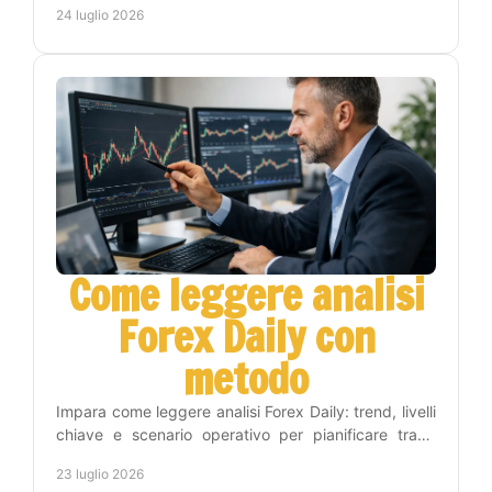
24 luglio 2026
ogni giorno.
Come leggere analisi
Forex Daily con
metodo
Impara come leggere analisi Forex Daily: trend, livelli
chiave e scenario operativo per pianificare trade
consapevoli, con metodo e gestione del rischio.
23 luglio 2026