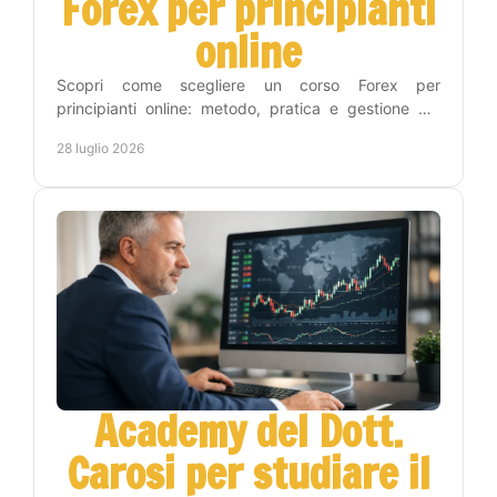
Forex per principianti
online
Scopri come scegliere un corso Forex per
principianti online: metodo, pratica e gestione del
rischio per leggere i grafici con maggiore lucidità
28 luglio 2026
ogni giorno.
Academy del Dott.
Carosi per studiare il