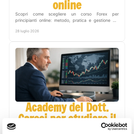
online
Scopri come scegliere un corso Forex per
principianti online: metodo, pratica e gestione del
rischio per leggere i grafici con maggiore lucidità
28 luglio 2026
ogni giorno.
Academy del Dott.
Carosi per studiare il
Forex