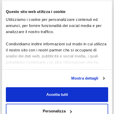
Scopri l’academy del dott. Carosi: segnali Forex,
metodo OTW, indicatori e automazione per studiare
Questo sito web utilizza i cookie
e operare con una routine chiara per fare pratica.
27 luglio 2026
Utilizziamo i cookie per personalizzare contenuti ed
annunci, per fornire funzionalità dei social media e per
analizzare il nostro traffico.
Condividiamo inoltre informazioni sul modo in cui utilizza
il nostro sito con i nostri partner che si occupano di
analisi dei dati web, pubblicità e social media, i quali
potrebbero combinarle con altre informazioni che ha
fornito loro o che hanno raccolto dal suo utilizzo dei loro
servizi.
Mostra dettagli
Indicatore Forex:
Alcune delle tue informazioni potrebbero essere inoltrate
segnali acquisto e
e gestite da server di proprietà di Google situati al di fuori
Accetta tutti
vendita
dell'Unione Europea.
Scopri come usare un indicatore Forex per segnali di
Personalizza