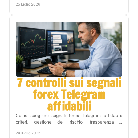
25 luglio 2026
7 controlli sui segnali
forex Telegram
affidabili
Come scegliere segnali forex Telegram affidabili:
criteri, gestione del rischio, trasparenza e
automazione per operare con metodo e meno tempo
24 luglio 2026
ogni giorno.