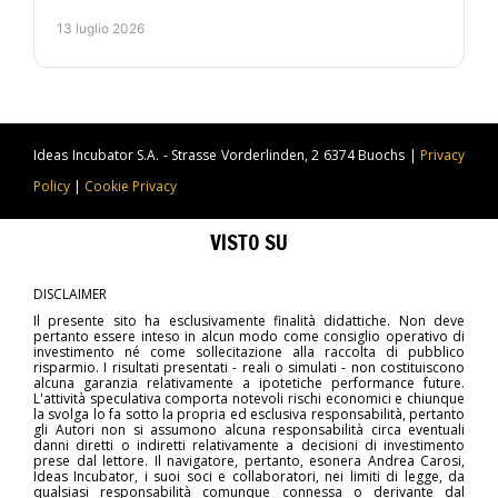
controllato, automazione e metodo operativo. Per chi
13 luglio 2026
lavora.
Ideas Incubator S.A. - Strasse Vorderlinden, 2 6374 Buochs |
Privacy
Policy
|
Cookie Privacy
VISTO SU
DISCLAIMER
Il presente sito ha esclusivamente finalità didattiche. Non deve
pertanto essere inteso in alcun modo come consiglio operativo di
investimento né come sollecitazione alla raccolta di pubblico
risparmio. I risultati presentati - reali o simulati - non costituiscono
alcuna garanzia relativamente a ipotetiche performance future.
L'attività speculativa comporta notevoli rischi economici e chiunque
la svolga lo fa sotto la propria ed esclusiva responsabilità, pertanto
gli Autori non si assumono alcuna responsabilità circa eventuali
danni diretti o indiretti relativamente a decisioni di investimento
prese dal lettore. Il navigatore, pertanto, esonera Andrea Carosi,
Ideas Incubator, i suoi soci e collaboratori, nei limiti di legge, da
qualsiasi responsabilità comunque connessa o derivante dal