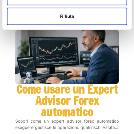
acquisto e vendita, leggere il contesto e gestire il
rischio con un metodo operativo disciplinato.
26 luglio 2026
Rifiuta
Come usare un Expert
Advisor Forex
automatico
Scopri come un expert advisor forex automatico
esegue e gestisce le operazioni, quali rischi valutare
e come inserirlo nel tuo piano di trading con metodo.