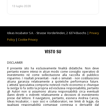
controllato, automazione e metodo operativo. Per chi
13 luglio 2026
lavora.
Ideas Incubator S.A. - Strasse Vorderlinden, 2 6374 Buochs |
Privacy
Policy
|
Cookie Privacy
VISTO SU
DISCLAIMER
Il presente sito ha esclusivamente finalità didattiche. Non deve
pertanto essere inteso in alcun modo come consiglio operativo di
investimento né come sollecitazione alla raccolta di pubblico
risparmio. I risultati presentati - reali o simulati - non costituiscono
alcuna garanzia relativamente a ipotetiche performance future.
L'attività speculativa comporta notevoli rischi economici e chiunque
la svolga lo fa sotto la propria ed esclusiva responsabilità, pertanto
gli Autori non si assumono alcuna responsabilità circa eventuali
danni diretti o indiretti relativamente a decisioni di investimento
prese dal lettore. Il navigatore, pertanto, esonera Andrea Carosi,
Ideas Incubator, i suoi soci e collaboratori, nei limiti di legge, da
qualsiasi responsabilità comunque connessa o derivante dal