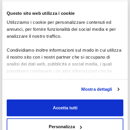
Scopri l’academy del dott. Carosi: segnali Forex,
metodo OTW, indicatori e automazione per studiare
Questo sito web utilizza i cookie
e operare con una routine chiara per fare pratica.
27 luglio 2026
Utilizziamo i cookie per personalizzare contenuti ed
annunci, per fornire funzionalità dei social media e per
analizzare il nostro traffico.
Condividiamo inoltre informazioni sul modo in cui utilizza
il nostro sito con i nostri partner che si occupano di
analisi dei dati web, pubblicità e social media, i quali
potrebbero combinarle con altre informazioni che ha
fornito loro o che hanno raccolto dal suo utilizzo dei loro
servizi.
Mostra dettagli
Indicatore Forex:
Alcune delle tue informazioni potrebbero essere inoltrate
segnali acquisto e
e gestite da server di proprietà di Google situati al di fuori
Accetta tutti
vendita
dell'Unione Europea.
Scopri come usare un indicatore Forex per segnali di
Personalizza