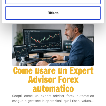
acquisto e vendita, leggere il contesto e gestire il
rischio con un metodo operativo disciplinato.
26 luglio 2026
Rifiuta
Come usare un Expert
Advisor Forex
automatico
Scopri come un expert advisor forex automatico
esegue e gestisce le operazioni, quali rischi valutare
e come inserirlo nel tuo piano di trading con metodo.