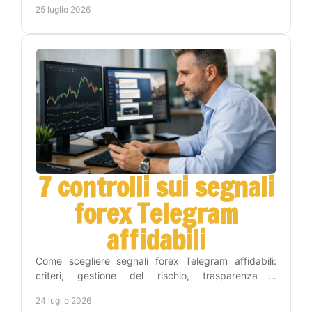
25 luglio 2026
7 controlli sui segnali
forex Telegram
affidabili
Come scegliere segnali forex Telegram affidabili:
criteri, gestione del rischio, trasparenza e
automazione per operare con metodo e meno tempo
24 luglio 2026
ogni giorno.