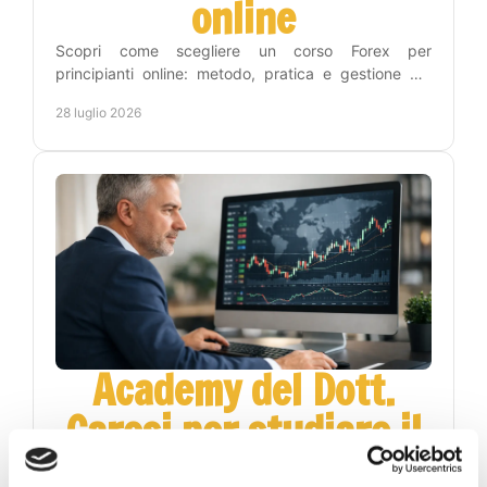
online
Scopri come scegliere un corso Forex per
principianti online: metodo, pratica e gestione del
rischio per leggere i grafici con maggiore lucidità
28 luglio 2026
ogni giorno.
Academy del Dott.
Carosi per studiare il
Forex