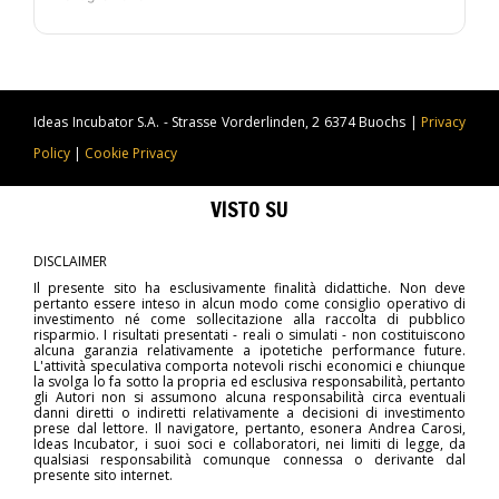
lavora.
Ideas Incubator S.A. - Strasse Vorderlinden, 2 6374 Buochs |
Privacy
Policy
|
Cookie Privacy
VISTO SU
DISCLAIMER
Il presente sito ha esclusivamente finalità didattiche. Non deve
pertanto essere inteso in alcun modo come consiglio operativo di
investimento né come sollecitazione alla raccolta di pubblico
risparmio. I risultati presentati - reali o simulati - non costituiscono
alcuna garanzia relativamente a ipotetiche performance future.
L'attività speculativa comporta notevoli rischi economici e chiunque
la svolga lo fa sotto la propria ed esclusiva responsabilità, pertanto
gli Autori non si assumono alcuna responsabilità circa eventuali
danni diretti o indiretti relativamente a decisioni di investimento
prese dal lettore. Il navigatore, pertanto, esonera Andrea Carosi,
Ideas Incubator, i suoi soci e collaboratori, nei limiti di legge, da
qualsiasi responsabilità comunque connessa o derivante dal
presente sito internet.