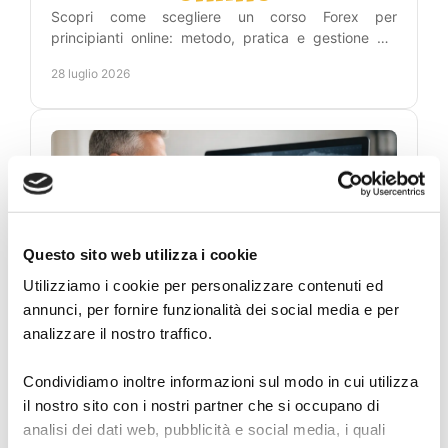
Scopri come scegliere un corso Forex per
principianti online: metodo, pratica e gestione del
rischio per leggere i grafici con maggiore lucidità
28 luglio 2026
ogni giorno.
Questo sito web utilizza i cookie
Utilizziamo i cookie per personalizzare contenuti ed
annunci, per fornire funzionalità dei social media e per
Academy del Dott.
analizzare il nostro traffico.
Carosi per studiare il
Condividiamo inoltre informazioni sul modo in cui utilizza
Forex
il nostro sito con i nostri partner che si occupano di
analisi dei dati web, pubblicità e social media, i quali
Scopri l’academy del dott. Carosi: segnali Forex,