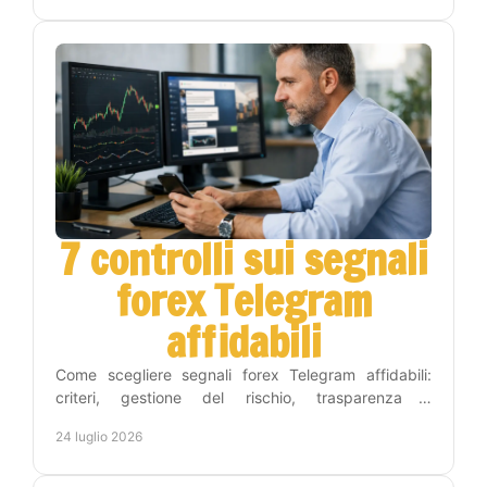
7 controlli sui segnali
forex Telegram
affidabili
Come scegliere segnali forex Telegram affidabili:
criteri, gestione del rischio, trasparenza e
automazione per operare con metodo e meno tempo
24 luglio 2026
ogni giorno.