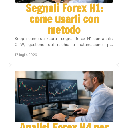
Segnali Forex H1:
come usarli con
metodo
Scopri come utilizzare i segnali forex H1 con analisi
OTW, gestione del rischio e automazione, per
operare con disciplina e meno tempo sui grafici
17 luglio 2026
online.
Analisi Forex H4 per