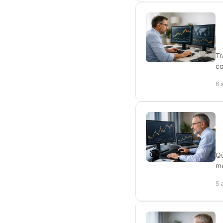
T
co
6 
Qu
me
5 