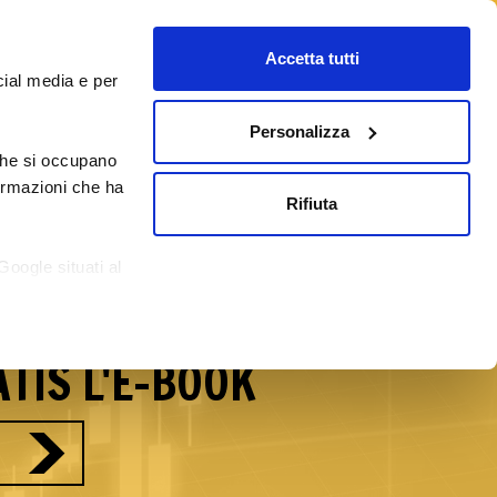
Accetta tutti
cial media e per
Personalizza
 che si occupano
/09/2026
Corsi Forex Online
Blog
formazioni che ha
Rifiuta
reti del Forex con
Google situati al
si.
TIS L'E-BOOK