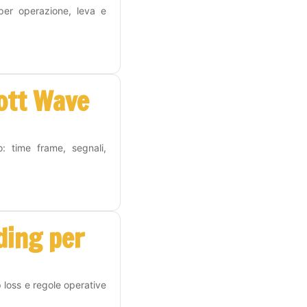
 per operazione, leva e
iott Wave
o: time frame, segnali,
ding per
p loss e regole operative