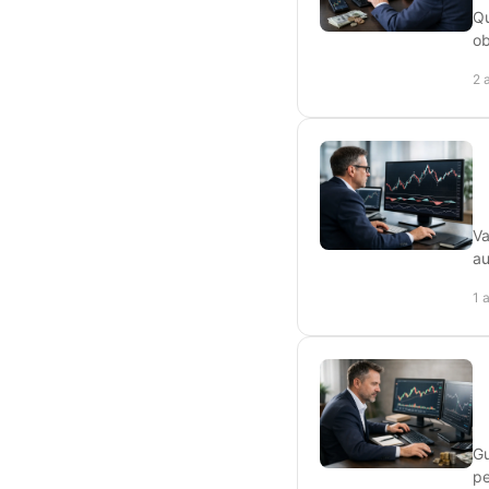
Qu
ob
2 
Va
au
1 
Gu
pe