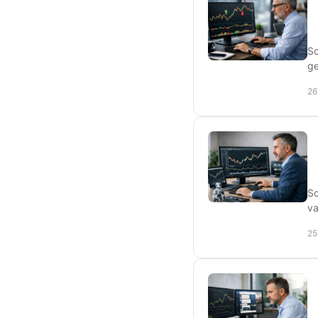
Sc
ge
26
Sc
va
25