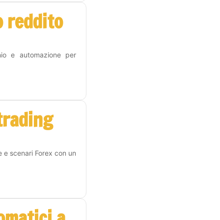
 reddito
hio e automazione per
 trading
e e scenari Forex con un
omatici a