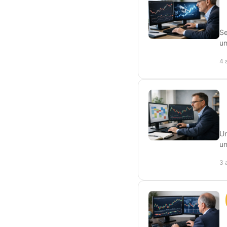
Se
un
4 
Un
un
3 