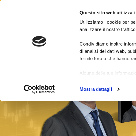
CONTATTI
LOGIN
Questo sito web utilizza i
Utilizziamo i cookie per pe
analizzare il nostro traffico
Condividiamo inoltre inform
Risultati segnali
Pacchetti Segnali Forex
di analisi dei dati web, pu
fornito loro o che hanno rac
Alcune delle tue informazio
di fuori dell'Unione Europe
Mostra dettagli