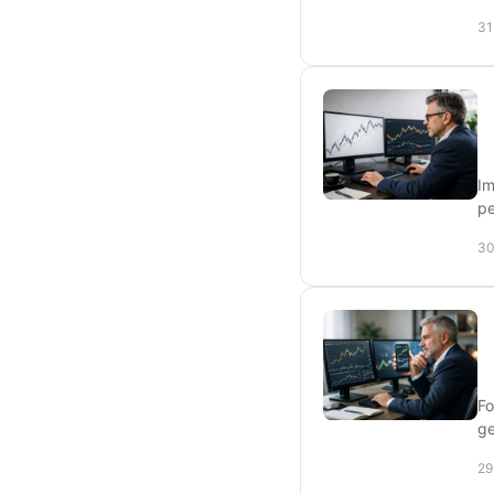
31
Im
pe
30
Fo
ge
29