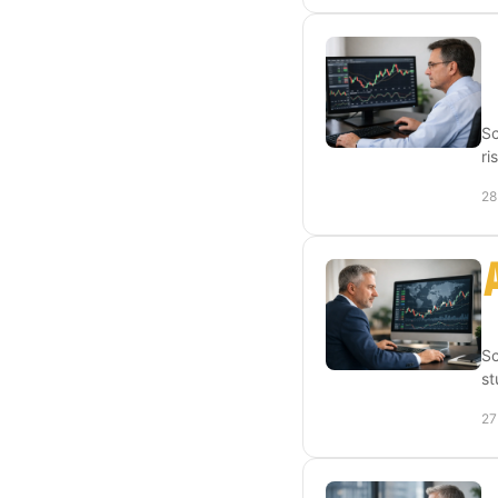
Sc
ri
28
Sc
st
27