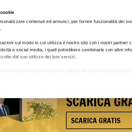
 cookie
rsonalizzare contenuti ed annunci, per fornire funzionalità dei so
.
azioni sul modo in cui utilizza il nostro sito con i nostri partner
Le Academy: guadagna e impara
Preiscrizione Academy 29
bblicità e social media, i quali potrebbero combinarle con altre in
colto dal suo utilizzo dei loro servizi.
Scopri i seg
ni potrebbero essere inoltrate e gestite da server di proprietà di 
Andrea Caro
a.
SCARICA GRA
SCARICA GRATIS