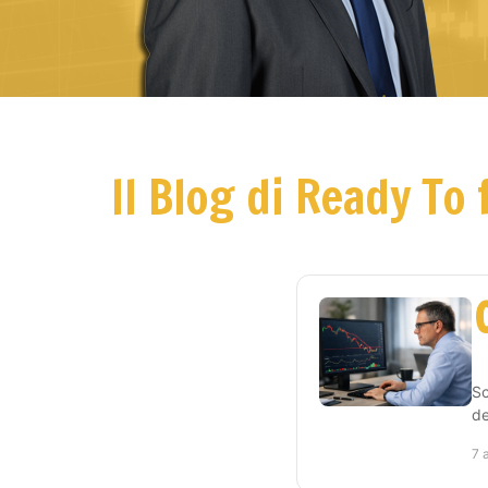
Il Blog di Ready To 
Sc
de
7 